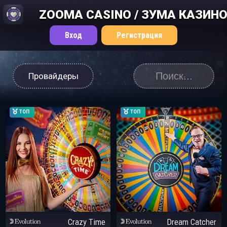
ZOOMA CASINO / ЗУМА КАЗИН
ZO
Вход
Регистрация
Казино
Слоты
Провайдеры
Колесо
2,063.86
ТОП
ТОП
Мины
Новая
Краш
Новая
Класик
0.00
Комнаты
0.00
Crazy Time
Dream Catcher